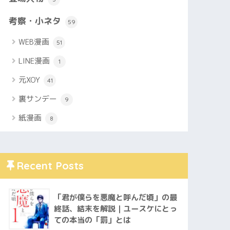
考察・小ネタ
59
WEB漫画
51
LINE漫画
1
元XOY
41
裏サンデー
9
紙漫画
8
Recent Posts
「君が僕らを悪魔と呼んだ頃」の最
終話、結末を解説｜ユースケにとっ
ての本当の「罰」とは