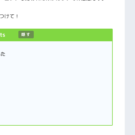
つけて！
ts
[
隠す
]
いた