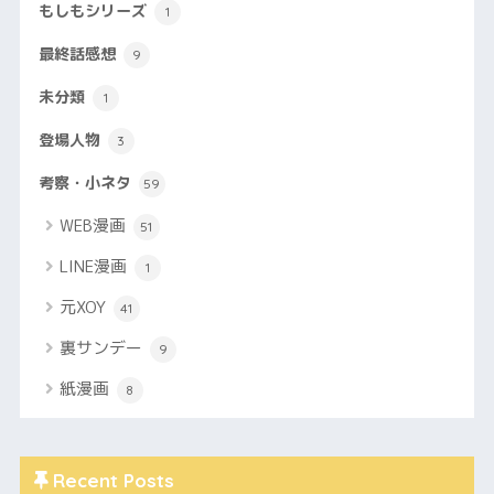
もしもシリーズ
1
最終話感想
9
未分類
1
登場人物
3
考察・小ネタ
59
WEB漫画
51
LINE漫画
1
元XOY
41
裏サンデー
9
紙漫画
8
Recent Posts